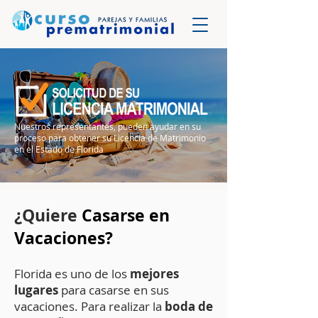
Nuestros representantes, pueden ayudar en su
proceso para obtener su Licencia de Matrimonio
en el Estado de Florida
¿Quiere
C
asarse en
Vacaciones?
Florida
es uno de los
mejores
lugares
para casarse en sus
vacaciones.
Para
realizar
la
boda de