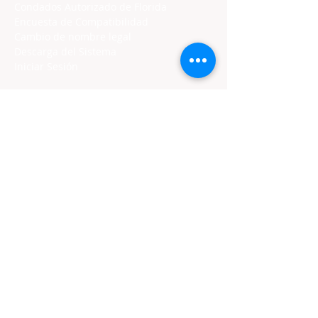
Condados Autorizado de Florida
Encuesta de Compatibilidad
Cambio de nombre legal
Descarga del Sistema
Iniciar Sesión
LICENCIADOS EN EU
Florida Curso Prematrimonial
Texas Curso Prematrimonial
Tennessee Curso Prematrimonial
Georgia Curso Prematrimonial
Utah Curso Prematrimonial
Oklahoma Curso Prematrimonial
Minnesota Curso Prematrimonial
Maryland Curso Prematrimonial
Iniciar Sesión
DIRECCIÓN
PO Box 971112
Boca Raton, Florida 33497-1112
954 / 591 / 8723