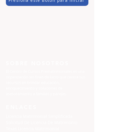
Presiona este Botón para Iniciar
SOBRE NOSOTROS
El Centro de Cursos Prematrimoniales es una
organización sin fines de lucro que centra sus
recursos en brindar educación,
enriquecimiento y soluciones de
asesoramiento a familias y parejas.
ENLACES
Licencia Matrimonial Simplificada
Solicitud De Licencia De Matrimonio
Texas Licencia Matrimonial