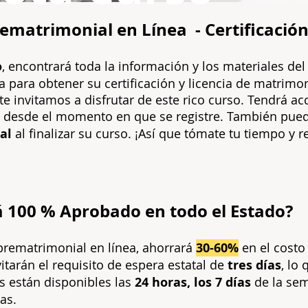
rematrimonial en
L
ínea
-
Certificació
o
, encontrará toda la información y los materiales de
 para obtener su certificación y licencia de mat
rimon
te invitamos a disfrutar de este ric
o curso. Tendrá ac
desde el momento en que se registre. También pue
al
al finalizar su curso. ¡Así que tómate tu tiempo y r
á 100 % Aprobado en todo el Estado?
rematrimonial en línea, ahorrará
30-60%
en el costo 
itarán el requisito de espera estatal de
tres días
, lo
s están disponibles las
24 horas, los 7 días
de la sem
as.