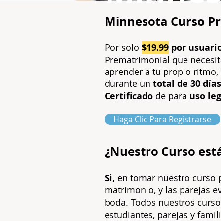
Minnesota Curso P
Por solo
$19.99
por usuari
Prematrimonial que necesita
aprender a tu propio ritmo, 
durante un
to
tal de 30 días
C
ertificado
de para
uso leg
Haga Clic Para Registrarse
¿Nuestro Curso est
Si,
en tomar nuestro curso p
matrimonio, y las parejas ev
boda. Todos nuestros curso
estudiantes, parejas y famili