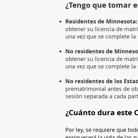
¿Tengo que tomar e
Residentes de Minnesota
obtener su licencia d
e matr
una vez que se co
mplete la 
No residentes de Minnes
obtener su licencia d
e matri
una vez que se co
mplete la 
No residentes de los Estad
prematrimonial antes de obt
sesión separada a cada part
¿Cuánto dura este 
Por ley, se requiere que to
enriquecerá la vida de las 