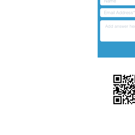
Solicitud De Licencia De Matrimonio
Texas Licencia Matrimonial
Condados Autorizado de Florida
Encuesta de Compatibilidad
Cambio de nombre legal
Descarga del Sistema
Iniciar Sesión
LICENCIADOS EN EU
CÓDIGO 
Florida Curso Prematrimonial
Texas Curso Prematrimonial
Tennessee Curso Prematrimonial
Georgia Curso Prematrimonial
Utah Curso Prematrimonial
Oklahoma Curso Prematrimonial
Minnesota Curso Prematrimonial
Maryland Curso Prematrimonial
Iniciar Sesión