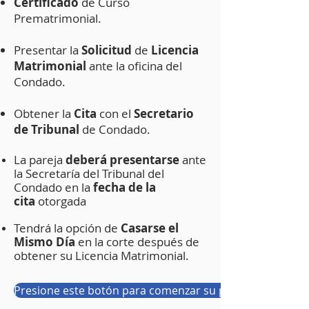
Certificado
de Curso
Prematrimonial.
Presentar la
Solicitud
de
Licencia
Matrimonial
ante la oficina del
Condado.
Obtener la
Cita
con el
Secretario
de Tribunal
de Condado.
La pareja
deberá
presentarse
ante
la Secretaría del Tribunal del
Condado en la
fecha de la
cita
otorgada
Tendrá la opción de
C
asarse el
Mismo Día
en la corte después de
obtener su Licencia Matrimonial.
Presione este botón para comenzar su proceso para obt